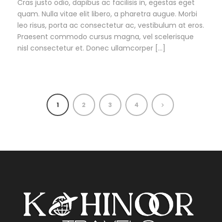
Cras justo odio, dapibus ac facilisis in, egestas eget
quam. Nulla vitae elit libero, a pharetra augue. Morbi
leo risus, porta ac consectetur ac, vestibulum at eros.
Praesent commodo cursus magna, vel scelerisque
nisl consectetur et. Donec ullamcorper […]
1
2
3
4